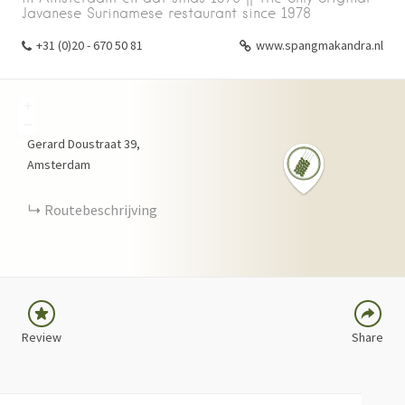
Javanese Surinamese restaurant since 1978
+31 (0)20 - 670 50 81
www.spangmakandra.nl
+
−
Gerard Doustraat
39
Amsterdam
FACEBOOK
TWITTER
Routebeschrijving
LINKEDIN
PINTEREST
Review
Share