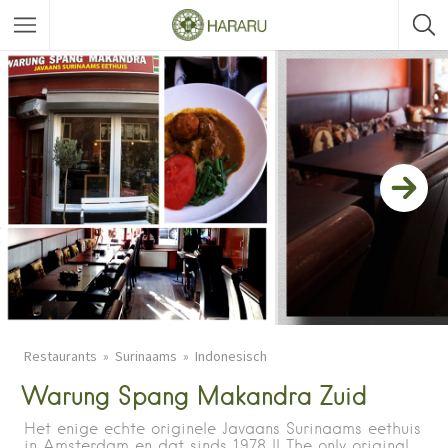
Restaurants
Surinaams
Indonesisch
Warung Spang Makandra Zuid
Het enige echte originele Javaans Surinaams eethuis
in Amsterdam en dat sinds 1978 || The only original