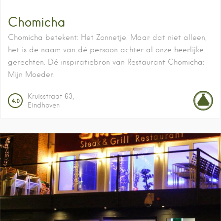
Chomicha
Chomicha betekent: Het Zonnetje. Maar dat niet alleen,
het is de naam van dé persoon achter al onze heerlijke
gerechten. Dé inspiratiebron van Restaurant Chomicha:
Mijn Moeder.
Kruisstraat
63
4.0
Eindhoven