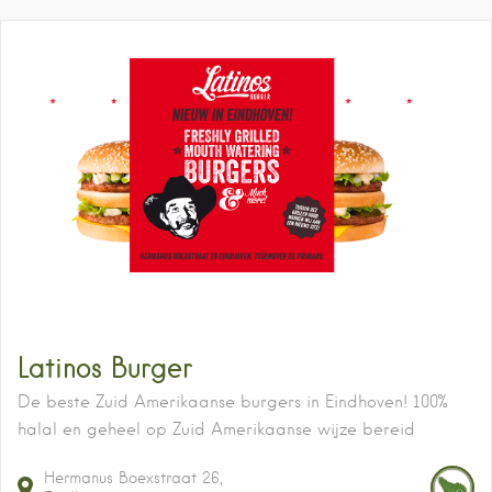
Latinos Burger
De beste Zuid Amerikaanse burgers in Eindhoven! 100%
halal en geheel op Zuid Amerikaanse wijze bereid
Hermanus Boexstraat
26