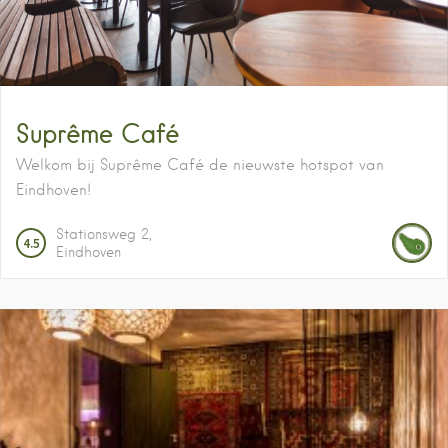
Suprême Café
Welkom bij Suprême Café de nieuwste hotspot van
Eindhoven!
Stationsweg
2
4.5
Eindhoven