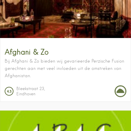
Afghani & Zo
Bij Afghani & Zo bieden wij gevarieerde Perzische Fusion
gerechten aan met veel invloeden uit de omstreken van
Afghanistan.
Bleekstraat
23
4.5
Eindhoven