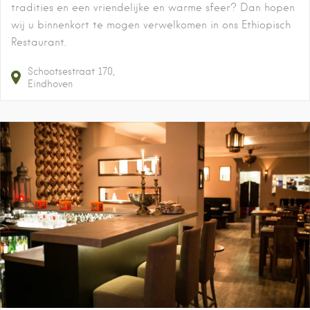
tradities en een vriendelijke en warme sfeer? Dan hopen
wij u binnenkort te mogen verwelkomen in ons Ethiopisch
Restaurant.
Schootsestraat
170
Eindhoven