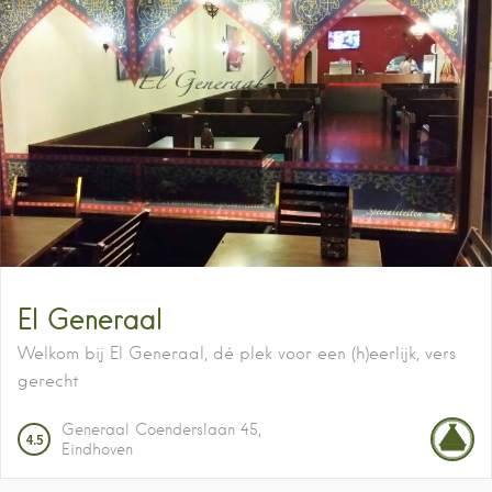
El Generaal
Welkom bij El Generaal, dé plek voor een (h)eerlijk, vers
gerecht
Generaal Coenderslaan
45
4.5
Eindhoven