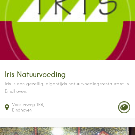
Iris Natuurvoeding
Iris is een gezellig, eigentijds natuurvoedingsrestaurant in
Eindhoven.
Voorterweg
168
Eindhoven