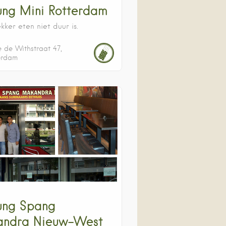
ng Mini Rotterdam
ker eten niet duur is.
e de Withstraat
47
erdam
ng Spang
ndra Nieuw-West