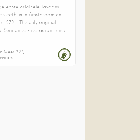
ge echte originele Javaans
ms eethuis in Amsterdam en
s 1978 || The only original
e Surinamese restaurant since
en Meer
227
erdam