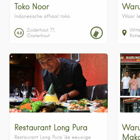
Toko Noor
Waru
Indonesische afhaal toko
Waar lek
Zuiderhout
77
Witt
4.8
Oosterhout
Rott
Restaurant Long Pura
Waru
Maka
Restaurant Long Pura ''de eeuwige