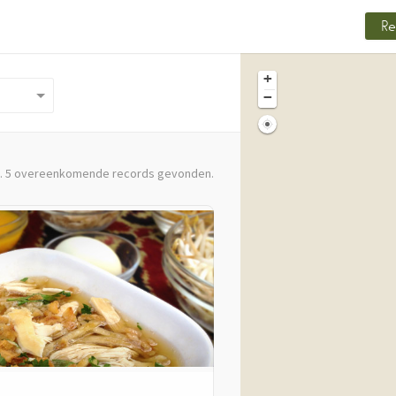
Re
+
−
d. 5 overeenkomende records gevonden.