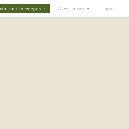
staurant Toevoegen
Over Hararu
Login