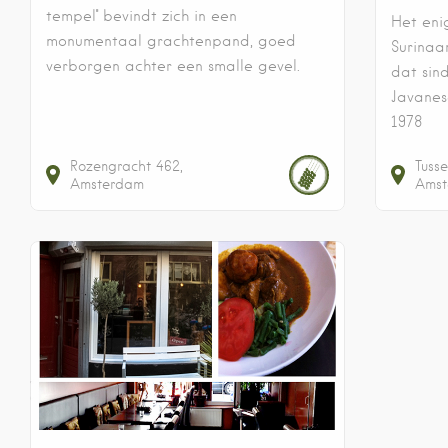
tempel'' bevindt zich in een
Het eni
monumentaal grachtenpand, goed
Surinaa
verborgen achter een smalle gevel.
dat sind
Javanes
1978
Rozengracht
462
Tuss
Amsterdam
Amst