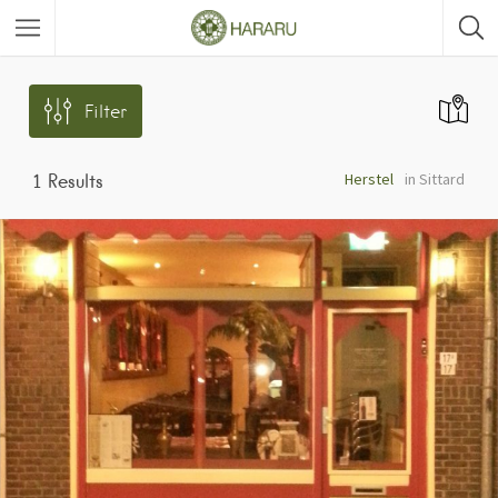
Filter
Herstel
in Sittard
1
Results