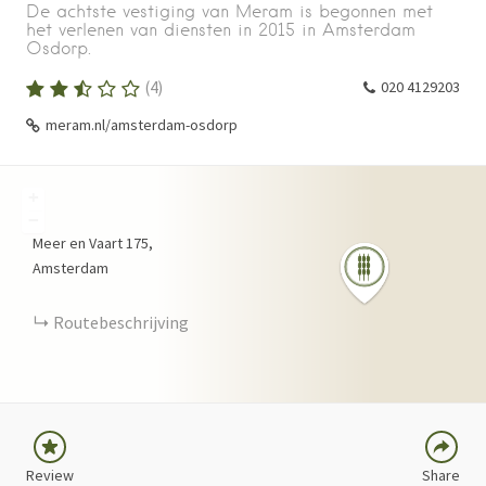
De achtste vestiging van Meram is begonnen met
het verlenen van diensten in 2015 in Amsterdam
Osdorp.
(
4
)
020 4129203
meram.nl/amsterdam-osdorp
+
−
Meer en Vaart
175
Amsterdam
FACEBOOK
TWITTER
Routebeschrijving
LINKEDIN
PINTEREST
Review
Share