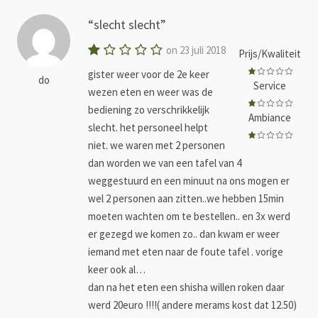
slecht slecht
on 23 juli 2018
Prijs/Kwaliteit
gister weer voor de 2e keer
do
Service
wezen eten en weer was de
bediening zo verschrikkelijk
Ambiance
slecht. het personeel helpt
niet. we waren met 2 personen
dan worden we van een tafel van 4
weggestuurd en een minuut na ons mogen er
wel 2 personen aan zitten..we hebben 15min
moeten wachten om te bestellen.. en 3x werd
er gezegd we komen zo.. dan kwam er weer
iemand met eten naar de foute tafel . vorige
keer ook al…
dan na het eten een shisha willen roken daar
werd 20euro !!!!( andere merams kost dat 12.50)