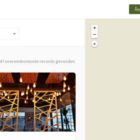
Re
+
−
. 47 overeenkomende records gevonden.