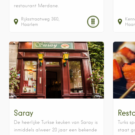
restaurant Merdane.
Rijksstraatweg
360
Kenn
Haarlem
Haar
Saray
Rest
De heerlijke Turkse keuken van Saray is
Turks s
inmiddels alweer 20 jaar een bekende
staat ga