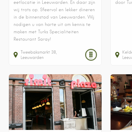
eetlocatie in Leeuwarden. En daar zijn
door Tur
wij trots op. Sfeervol en lekker dineren
in de binnenstad van Leeuwarden. Wij
nodigen u van harte uit om kennis te
maken met Turks Specialiteiten
Restaurant Saray!
Tweebaksmarkt
38
Keld
Leeuwarden
Leeu