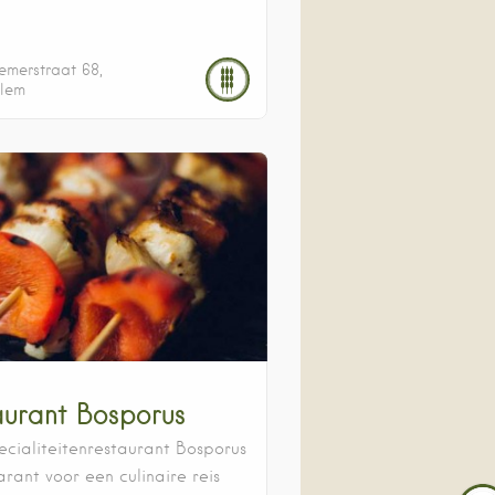
emerstraat
68
lem
aurant Bosporus
pecialiteitenrestaurant Bosporus
rant voor een culinaire reis