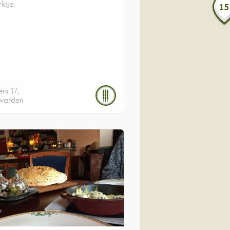
kije.
15
ers
17
warden