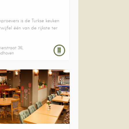
nproevers is de Turkse keuken
wijfel één van de rijkste ter
vierstraat
36
ndhoven