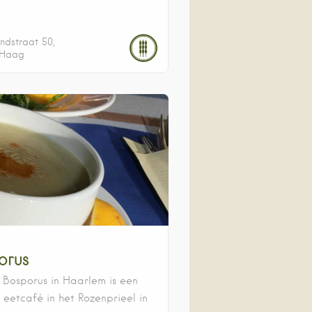
ndstraat
50
 Haag
orus
 Bosporus in Haarlem is een
 eetcafé in het Rozenprieel in