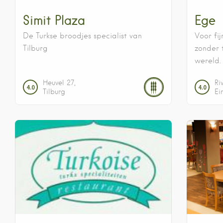
Simit Plaza
Ege
De Turkse broodjes specialist van
Voor fij
Tilburg
zonder t
wereld.
Heuvel
27
Ri
4.0
4.0
Tilburg
Ei