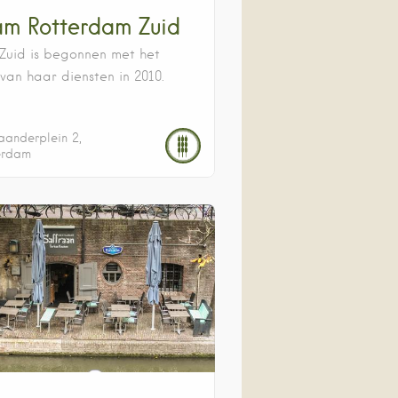
m Rotterdam Zuid
uid is begonnen met het
van haar diensten in 2010.
kaanderplein
2
erdam