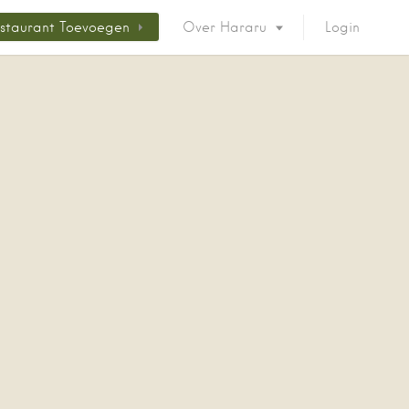
staurant Toevoegen
Over Hararu
Login