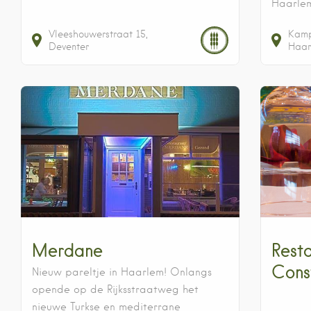
Haarlem
Vleeshouwerstraat
15
Kamp
Deventer
Haar
Merdane
Rest
Cons
Nieuw pareltje in Haarlem! Onlangs
opende op de Rijksstraatweg het
nieuwe Turkse en mediterrane