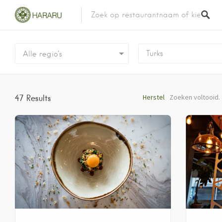
Turks
Alle regio’s
Herstel
Zoeken voltooid
47
Results