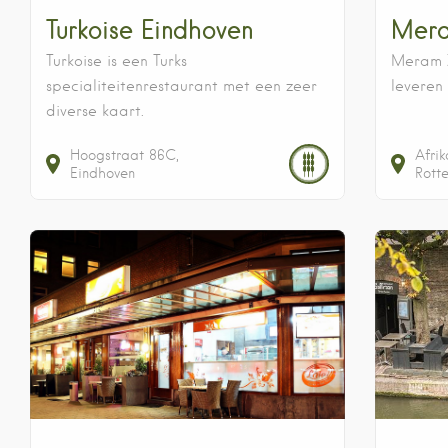
Turkoise Eindhoven
Mera
Turkoise is een Turks
Meram Z
specialiteitenrestaurant met een zeer
leveren 
diverse kaart.
Hoogstraat
86C
Afri
Eindhoven
Rott