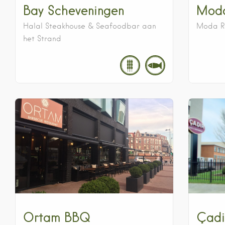
Bay Scheveningen
Moda
Halal Steakhouse & Seafoodbar aan
Moda R
het Strand
Ortam BBQ
Çadi