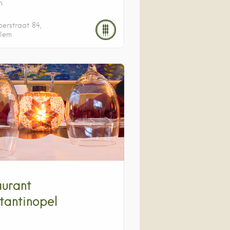
.
erstraat
84
lem
aurant
tantinopel