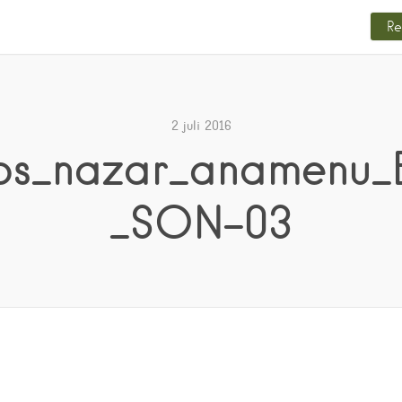
Re
2 juli 2016
bs_nazar_anamenu_
_SON-03