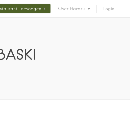
staurant Toevoegen
Over Hararu
Login
BASKI