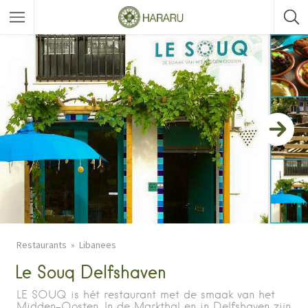
Restaurants
Libanees
Le Souq Delfshaven
LE SOUQ is hét restaurant met de smaak van het
Midden-Oosten. In de Markthal en in Delfshaven zijn