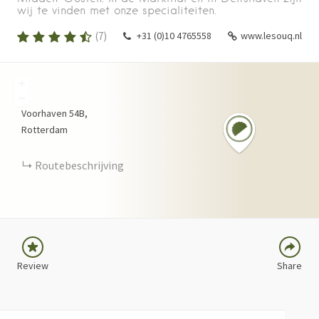
wij te vinden met onze specialiteiten.
(
7
)
+31 (0)10 4765558
www.lesouq.nl
+
−
Voorhaven
54B
Rotterdam
FACEBOOK
TWITTER
Routebeschrijving
LINKEDIN
PINTEREST
Review
Share