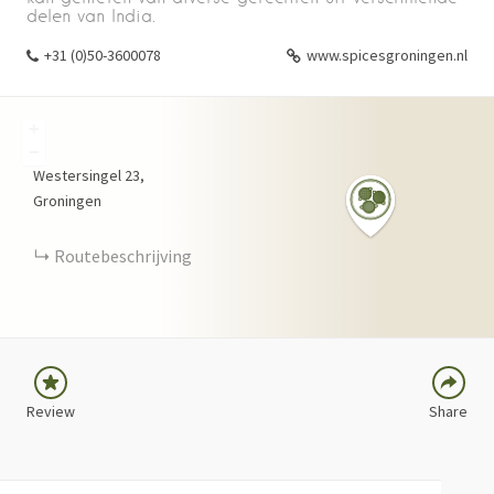
delen van India.
+31 (0)50-3600078
www.spicesgroningen.nl
+
−
Westersingel
23
Groningen
FACEBOOK
TWITTER
Routebeschrijving
LINKEDIN
PINTEREST
Review
Share