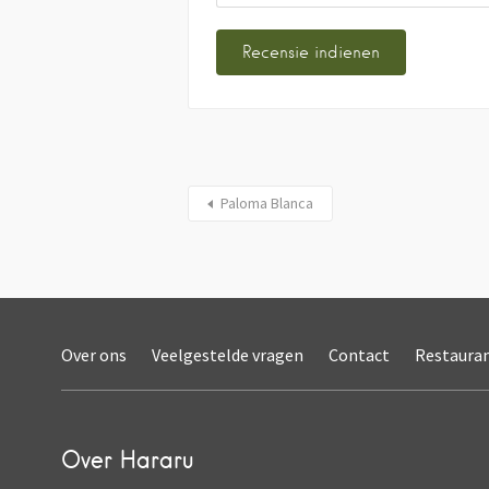
Paloma Blanca
Over ons
Veelgestelde vragen
Contact
Restaura
Over Hararu