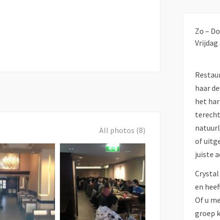
Zo – Do
Vrijdag
Restaur
haar de
het har
terecht
natuurl
All photos (8)
of uitg
juiste a
Crystal
en heef
Of u me
groep k