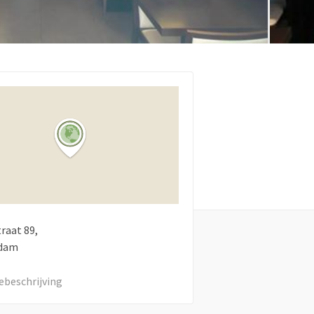
traat
89
dam
ebeschrijving