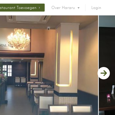
staurant Toevoegen
Over Hararu
Login