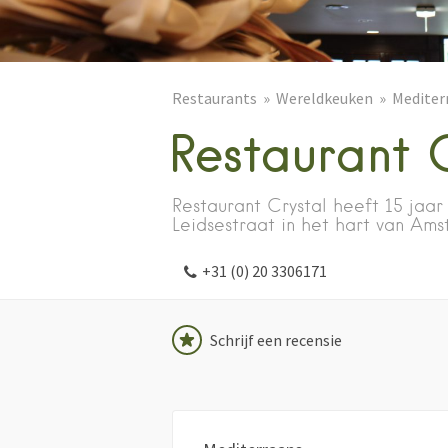
Restaurants
Wereldkeuken
Mediter
Restaurant C
Restaurant Crystal heeft 15 ja
Leidsestraat in het hart van Ams
+31 (0) 20 3306171
Schrijf een recensie