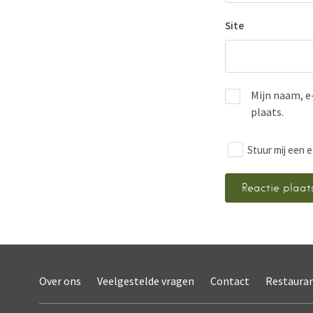
Site
Mijn naam, e
plaats.
Stuur mij een e
Over ons
Veelgestelde vragen
Contact
Restaura