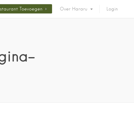
staurant Toevoegen
Over Hararu
Login
gina-