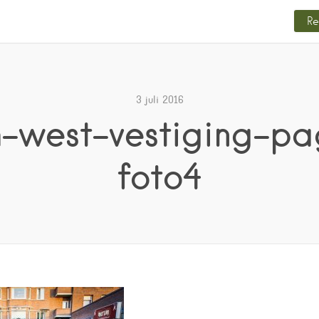
Re
3 juli 2016
-west-vestiging-pa
foto4