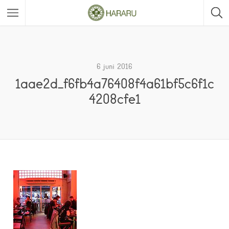
6 juni 2016
1aae2d_f6fb4a76408f4a61bf5c6f1c
4208cfe1