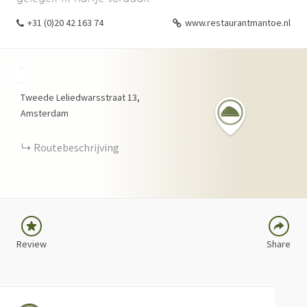
+31 (0)20 42 163 74
www.restaurantmantoe.nl
+
−
Tweede Leliedwarsstraat
13
Amsterdam
FACEBOOK
TWITTER
Routebeschrijving
LINKEDIN
PINTEREST
Review
Share