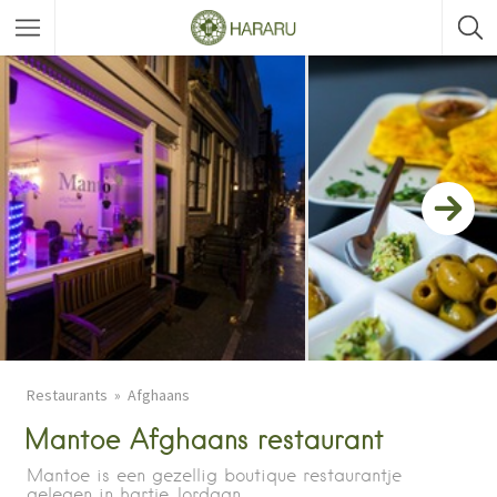
Restaurants
Afghaans
Mantoe Afghaans restaurant
Mantoe is een gezellig boutique restaurantje
gelegen in hartje Jordaan.