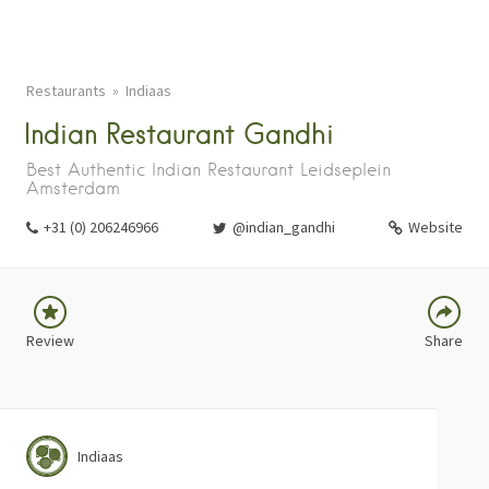
Restaurants
Indiaas
Indian Restaurant Gandhi
FACEBOOK
Best Authentic Indian Restaurant Leidseplein
TWITTER
Amsterdam
LINKEDIN
+31 (0) 206246966
@indian_gandhi
Website
PINTEREST
Review
Share
Indiaas