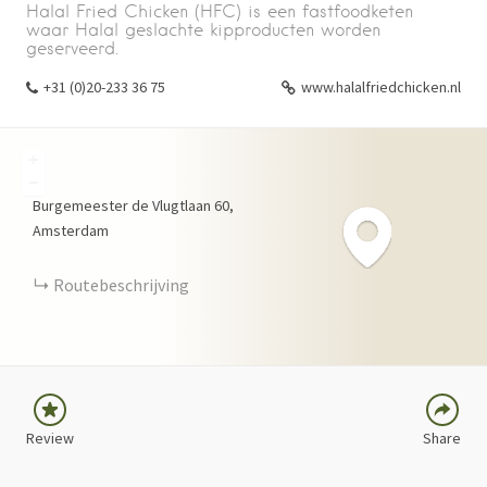
Halal Fried Chicken (HFC) is een fastfoodketen
waar Halal geslachte kipproducten worden
geserveerd.
+31 (0)20-233 36 75
www.halalfriedchicken.nl
+
−
Burgemeester de Vlugtlaan
60
Amsterdam
FACEBOOK
TWITTER
Routebeschrijving
LINKEDIN
PINTEREST
Review
Share