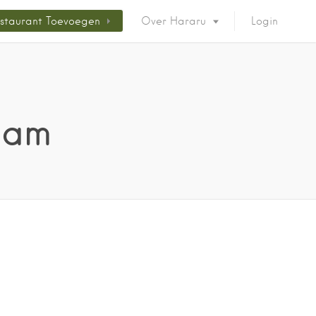
staurant Toevoegen
Over Hararu
Login
dam