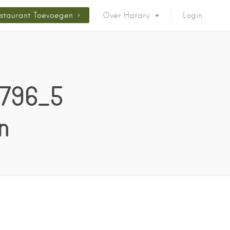
staurant Toevoegen
Over Hararu
Login
796_5
n