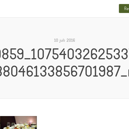
Re
10 juli 2016
0859_1075403262533
38046133856701987_