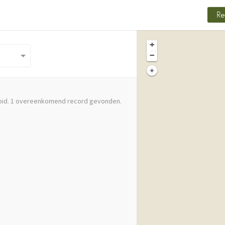
Re
+
−
oid. 1 overeenkomend record gevonden.