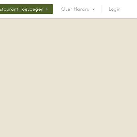
staurant Toevoegen
Over Hararu
Login